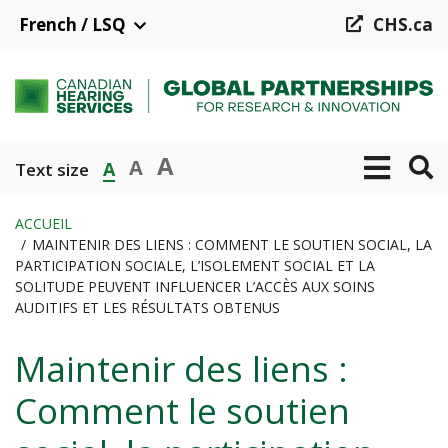
Aller
French / LSQ
CHS.ca
au
contenu
principal
A
A
A
Text size
ACCUEIL
MAINTENIR DES LIENS : COMMENT LE SOUTIEN SOCIAL, LA
Fil
PARTICIPATION SOCIALE, L’ISOLEMENT SOCIAL ET LA
d'Ariane
SOLITUDE PEUVENT INFLUENCER L’ACCÈS AUX SOINS
AUDITIFS ET LES RÉSULTATS OBTENUS
Maintenir des liens :
Comment le soutien