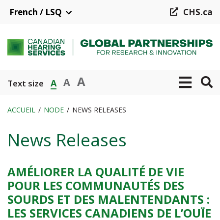
Aller
French / LSQ
CHS.ca
au
contenu
principal
A
A
A
Text size
ACCUEIL
NODE
NEWS RELEASES
Fil
News Releases
d'Ariane
AMÉLIORER LA QUALITÉ DE VIE
POUR LES COMMUNAUTÉS DES
SOURDS ET DES MALENTENDANTS :
LES SERVICES CANADIENS DE L’OUÏE