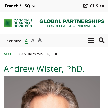
Aller
French / LSQ
CHS.ca
au
contenu
principal
A
A
A
Text size
ACCUEIL
ANDREW WISTER, PHD.
Fil
Andrew Wister, PhD.
d'Ariane