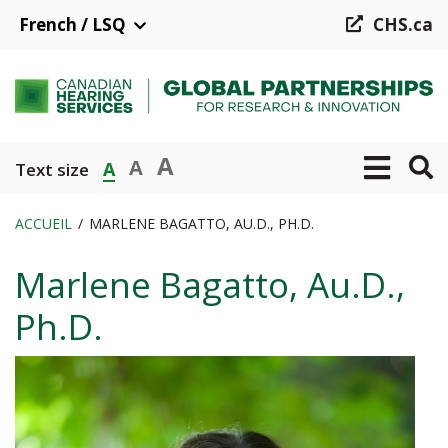
Aller
French / LSQ
CHS.ca
au
contenu
principal
A
A
A
Text size
ACCUEIL
MARLENE BAGATTO, AU.D., PH.D.
Fil
Marlene Bagatto, Au.D.,
d'Ariane
Ph.D.