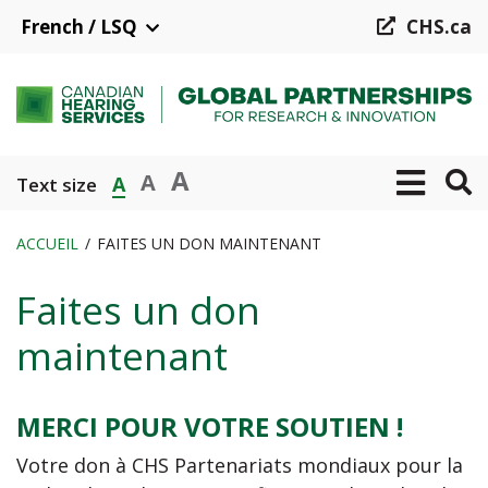
Aller
French / LSQ
CHS.ca
au
contenu
principal
A
A
A
Text size
ACCUEIL
FAITES UN DON MAINTENANT
Fil
Faites un don
d'Ariane
maintenant
MERCI POUR VOTRE SOUTIEN !
Votre don à CHS Partenariats mondiaux pour la