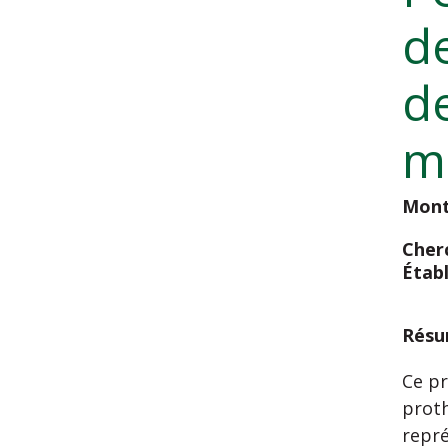
de
de
m
Mont
Cherc
Étab
Résu
Ce pr
proth
repré