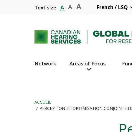
Aller
A
A
A
French / LSQ
Text size
au
contenu
principal
Network
Areas of Focus
Fun
Main
Navigation
ACCUEIL
PERCEPTION ET OPTIMISATION CONJOINTE DE
Fil
Pe
d'Ariane