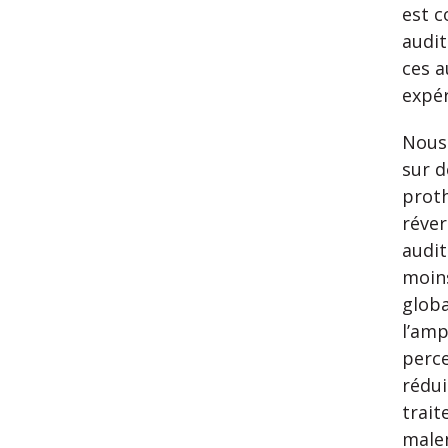
est c
audit
ces a
expér
Nous 
sur d
proth
réver
audit
moin
glob
l’amp
perce
rédui
trait
malen