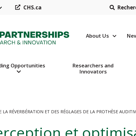
CHS.ca
Recher
About Us
New
Header N
ding Opportunities
Researchers and
Innovators
 LA RÉVERBÉRATION ET DES RÉGLAGES DE LA PROTHÈSE AUDITI
rception et optimis