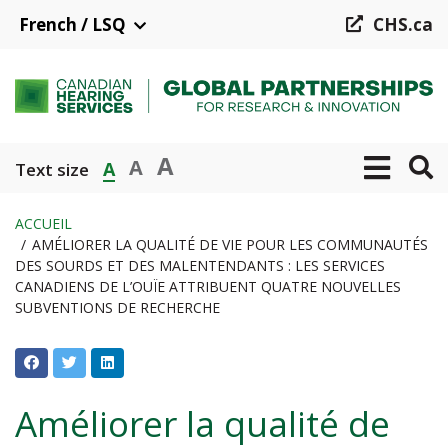
Aller
French / LSQ
CHS.ca
au
contenu
principal
A
A
A
Text size
ACCUEIL
AMÉLIORER LA QUALITÉ DE VIE POUR LES COMMUNAUTÉS
Fil
DES SOURDS ET DES MALENTENDANTS : LES SERVICES
d'Ariane
CANADIENS DE L’OUÏE ATTRIBUENT QUATRE NOUVELLES
SUBVENTIONS DE RECHERCHE
Améliorer la qualité de